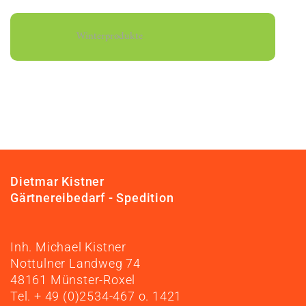
Winterprodukte
Dietmar Kistner
Gärtnereibedarf - Spedition
Inh. Michael Kistner
Nottulner Landweg 74
48161 Münster-Roxel
Tel. + 49 (0)2534-467 o. 1421