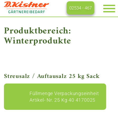
02534 - 467
Na
ei
Produktbereich:
Winterprodukte
Streusalz / Auftausalz 25 kg Sack
Füllmenge Verpackungseinheit
Artikel- Nr. 25 Kg 40 4170025