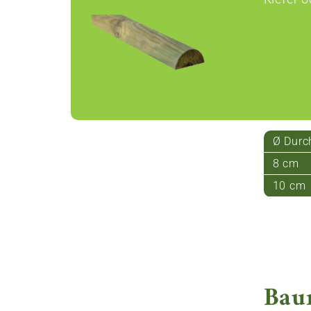
Ø Durc
8 cm
10 cm
Bau