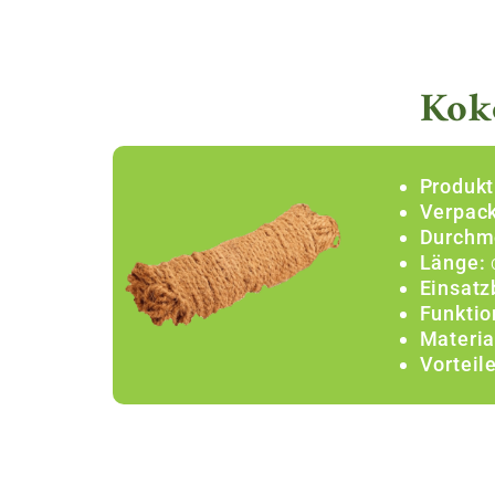
Koko
Produkt
Verpack
Durchm
Länge:
Einsatz
Funktio
Materia
Vorteile