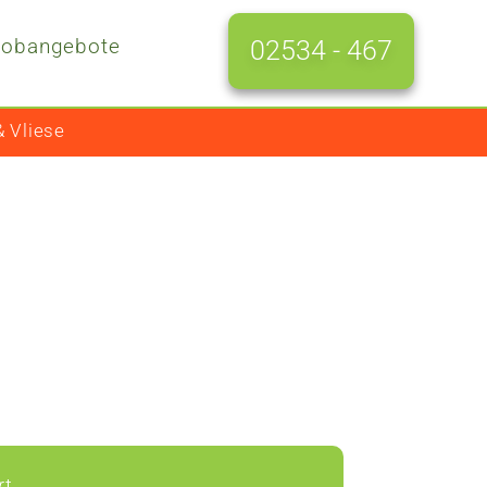
Jobangebote
02534 - 467
 Vliese
rt.