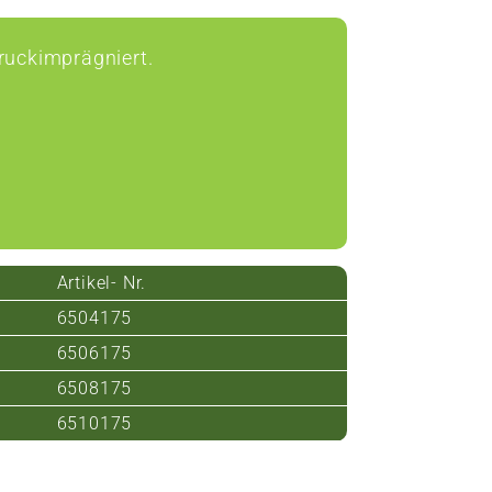
ldruckimprägniert.
Artikel- Nr.
6504175
6506175
6508175
6510175