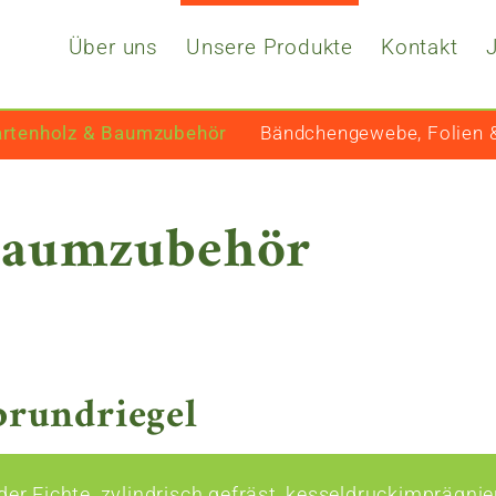
Über uns
Unsere Produkte
Kontakt
rtenholz & Baumzubehör
Bändchengewebe, Folien &
Baumzubehör
brundriegel
der Fichte, zylindrisch gefräst, kesseldruckimprägnie