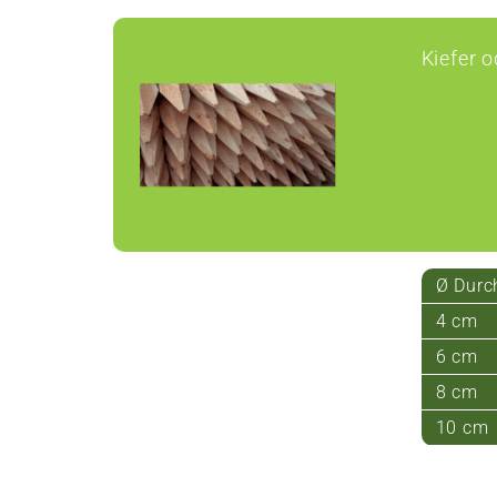
Kiefer o
Ø Durc
4 cm
6 cm
8 cm
10 cm