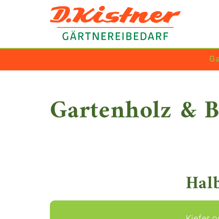
Ga
Gartenholz & 
Hal
Kiefer o