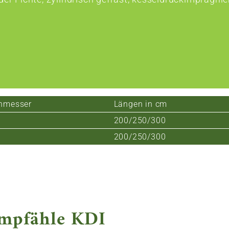
hmesser
Längen in cm
200/250/300
200/250/300
mpfähle KDI