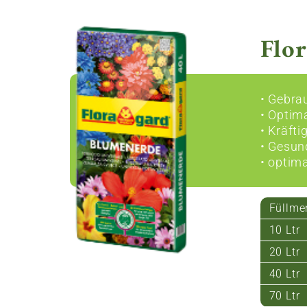
Flo
• Gebra
• Optim
• Kräft
• Gesun
• optim
Füllme
10 Ltr
20 Ltr
40 Ltr
70 Ltr