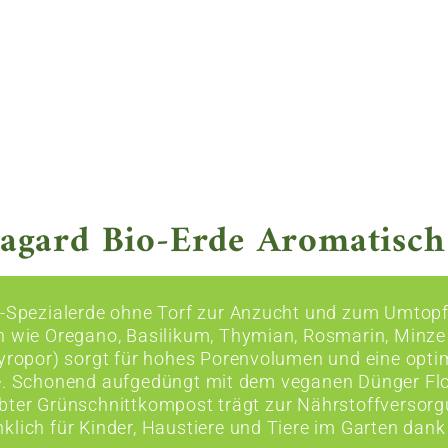
agard Bio-Erde Aromatisch 
o-Spezialerde ohne Torf zur Anzucht und zum Umtop
n wie Oregano, Basilikum, Thymian, Rosmarin, Minze 
tyropor) sorgt für hohes Porenvolumen und eine opti
e. Schonend aufgedüngt mit dem veganen Dünger Flo
bter Grünschnittkompost trägt zur Nährstoffversorgun
klich für Kinder, Haustiere und Tiere im Garten da