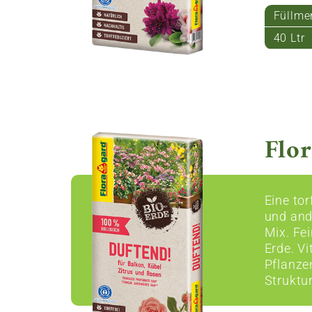
Füllme
40 Ltr
Flor
Eine to
und and
Mix. Fe
Erde. Vi
Pflanze
Struktur