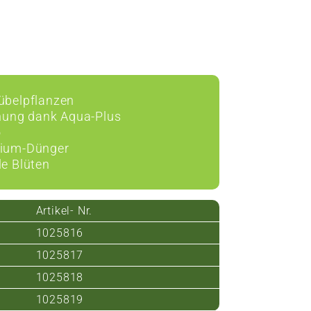
Kübelpflanzen
knung dank Aqua-Plus
o
mium-Dünger
le Blüten
Artikel- Nr.
1025816
1025817
1025818
1025819