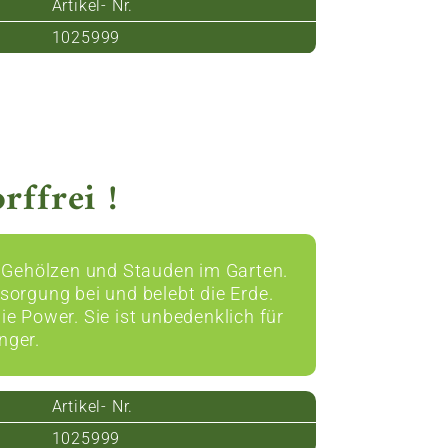
Artikel- Nr.
1025999
rffrei !
n Gehölzen und Stauden im Garten.
sorgung bei und belebt die Erde.
Power. Sie ist unbedenklich für
nger.
Artikel- Nr.
1025999