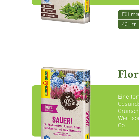
Füllme
40 Ltr
Flor
Eine to
Gesunde
Grünsch
Wert so
Co.