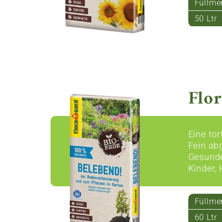
Füllme
50 Ltr
Flor
Eine to
Fein ab
Gesunde
Kinder,
Füllme
60 Ltr