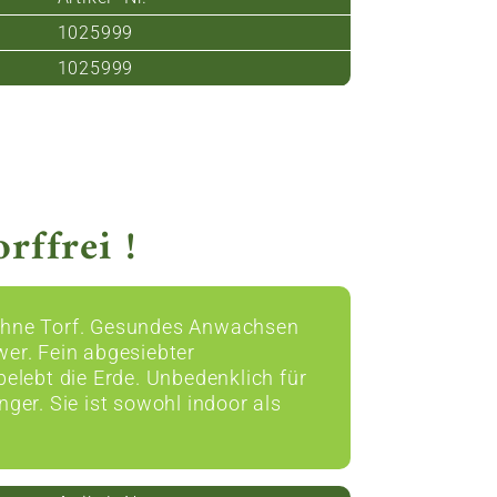
1025999
1025999
rffrei !
n ohne Torf. Gesundes Anwachsen
er. Fein abgesiebter
elebt die Erde. Unbedenklich für
ger. Sie ist sowohl indoor als