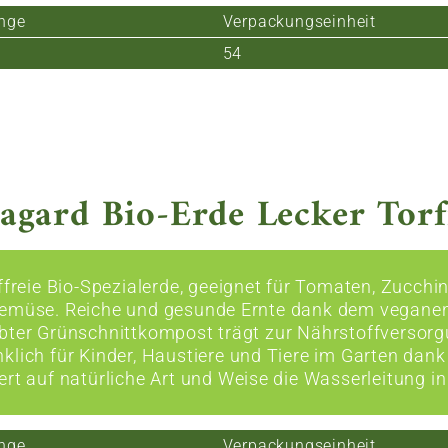
nge
Verpackungseinheit
54
agard Bio-Erde Lecker Torff
rffreie Bio-Spezialerde, geeignet für Tomaten, Zucchi
emüse. Reiche und gesunde Ernte dank dem veganen
bter Grünschnittkompost trägt zur Nährstoffversorgun
klich für Kinder, Haustiere und Tiere im Garten da
rt auf natürliche Art und Weise die Wasserleitung in
nge
Verpackungseinheit