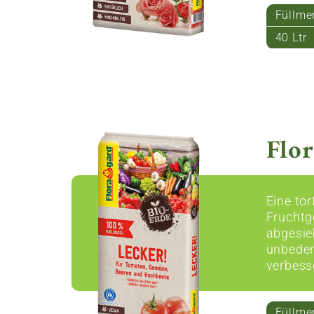
Füllme
40 Ltr
Flor
Eine to
Fruchtg
abgesie
unbeden
verbesse
Füllme