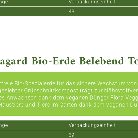
nge
Verpackungseinheit
48
agard Bio-Erde Belebend To
rffreie Bio-Spezialerde für das sichere Wachstum vo
gesiebter Grünschnittkompost trägt zur Nährstoffver
s Anwachsen dank dem veganen Dünger Flora Veggie 
 Haustiere und Tiere im Garten dank dem veganen Dü
nge
Verpackungseinheit
39