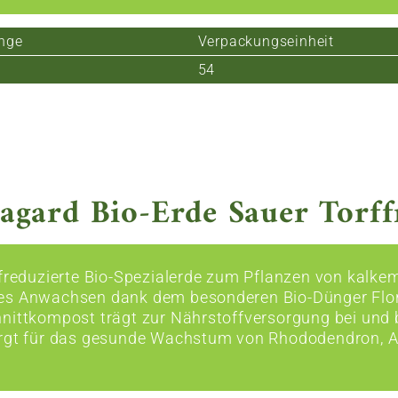
nge
Verpackungseinheit
54
agard Bio-Erde Sauer Torffr
rfreduzierte Bio-Spezialerde zum Pflanzen von kalke
s Anwachsen dank dem besonderen Bio-Dünger Flora
nittkompost trägt zur Nährstoffversorgung bei und be
rgt für das gesunde Wachstum von Rhododendron, Az