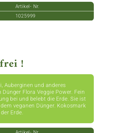
Artikel- Nr.
1025999
rei !
ni, Auberginen und anderes
 Dünger Flora Veggie Power. Fein
g bei und belebt die Erde. Sie ist
nk dem veganen Dünger. Kokosmark
 der Erde.
Artikel- Nr.