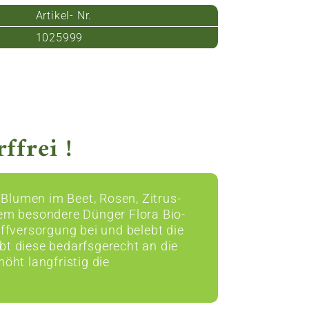
Artikel- Nr.
1025999
ffrei !
 Blumen im Beet, Rosen, Zitrus-
em besondere Dünger Flora Bio-
ffversorgung bei und belebt die
ibt diese bedarfsgerecht an die
öht langfristig die