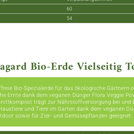
60
54
agard Bio-Erde Vielseitig To
rffreie Bio-Spezialerde für das ökologische Gärtner
che Ernte dank dem veganen Dünger Flora Veggie Pow
nittkompost trägt zur Nährstoffversorgung bei und b
 Haustiere und Tiere im Garten dank dem veganen Dün
tdoor sowie für Zier- und Gemüsepflanzen geeignet.