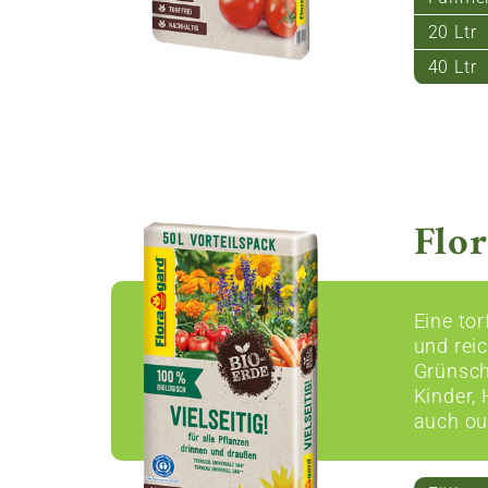
20 Ltr
40 Ltr
Flor
Eine to
und rei
Grünsch
Kinder,
auch ou