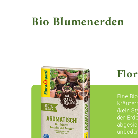
Bio Blumenerden
Flor
Eine Bi
Kräuter
(kein S
der Erd
abgesie
unbeden