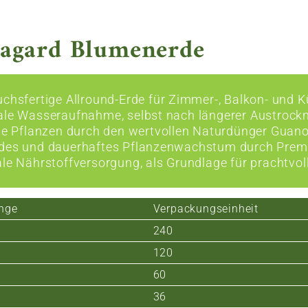
ragard Blumenerde
uchsfertige Allround-Erde für Zimmer-, Balkon- und 
ale Wasseraufnahme, selbst nach längerer Austroc
ige Pflanzen durch den wertvollen Naturdünger Guan
des und dauerhaftes Pflanzenwachstum durch Pre
ale Nährstoffversorgung, als Grundlage für prachtvol
nge
Verpackungseinheit
240
120
60
36