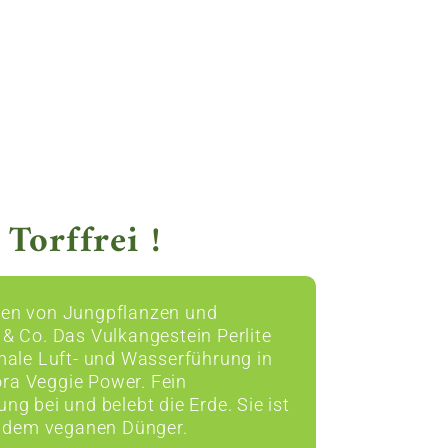
Torffrei !
fen von Jungpflanzen und
& Co. Das Vulkangestein Perlite
male Luft- und Wasserführung in
ra Veggie Power. Fein
g bei und belebt die Erde. Sie ist
nk dem veganen Dünger.