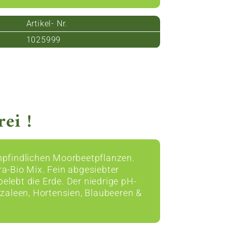
Artikel- Nr.
1025999
ei !
mpfindlichen Moorbeetpflanzen.
-Bio Mix. Fein abgesiebter
lebt die Erde. Der niedrige pH-
aleen, Hortensien, Blaubeeren &