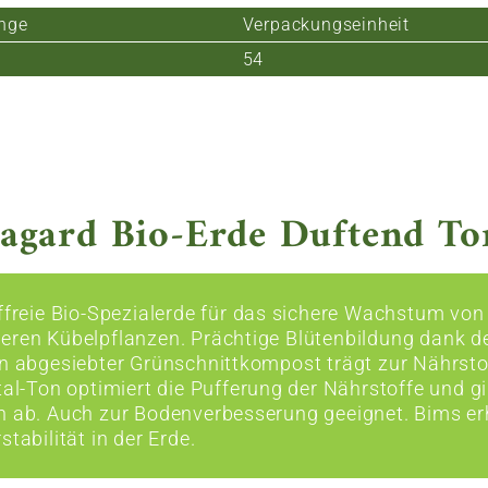
nge
Verpackungseinheit
54
agard Bio-Erde Duftend Tor
rffreie Bio-Spezialerde für das sichere Wachstum von
eren Kübelpflanzen. Prächtige Blütenbildung dank d
in abgesiebter Grünschnittkompost trägt zur Nährsto
tal-Ton optimiert die Pufferung der Nährstoffe und g
n ab. Auch zur Bodenverbesserung geeignet. Bims erh
stabilität in der Erde.