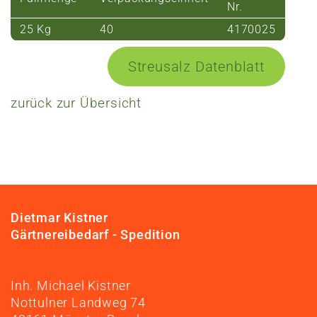
Nr.
25 Kg
40
4170025
Streusalz Datenblatt
zurück zur Übersicht
Dietmar Kistner
Gärtnereibedarf - Spedition
Inh. Michael Kistner
Nottulner Landweg 74