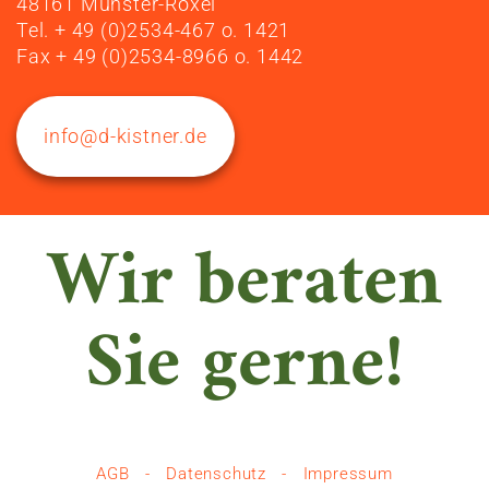
48161 Münster-Roxel
Tel. + 49 (0)2534-467 o. 1421
Fax + 49 (0)2534-8966 o. 1442
info@d-kistner.de
Wir beraten
Sie gerne!
AGB
-
Datenschutz
-
Impressum