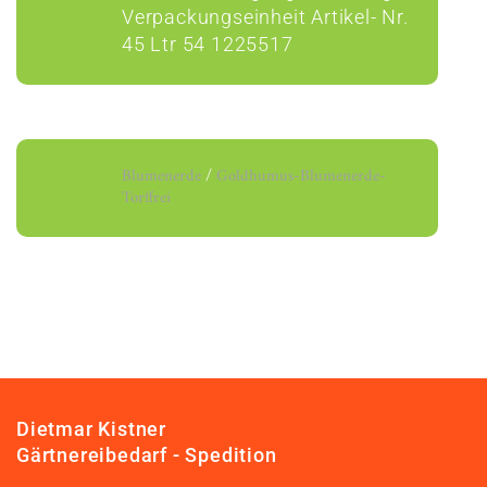
Verpackungseinheit Artikel- Nr.
45 Ltr 54 1225517
Blumenerde
/
Goldhumus-Blumenerde-
Torffrei
Dietmar Kistner
Gärtnereibedarf - Spedition