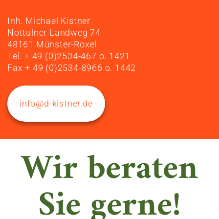
Inh. Michael Kistner
Nottulner Landweg 74
48161 Münster-Roxel
Tel. + 49 (0)2534-467 o. 1421
Fax + 49 (0)2534-8966 o. 1442
info@d-kistner.de
Wir beraten
Sie gerne!