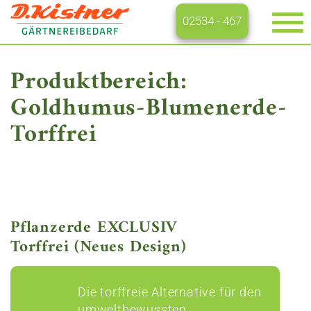
02534 - 467
Na
ei
Produktbereich:
Goldhumus-Blumenerde-
Torffrei
Pflanzerde EXCLUSIV
Torffrei (Neues Design)
Die torffreie Alternative für den
umweltbewussten