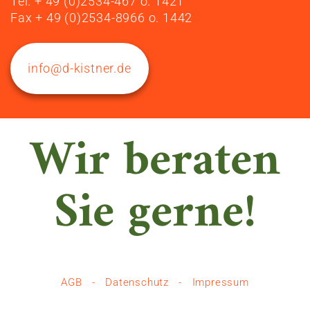
Tel. + 49 (0)2534-467 o. 1421
Fax + 49 (0)2534-8966 o. 1442
info@d-kistner.de
Wir beraten
Sie gerne!
AGB
-
Datenschutz
-
Impressum