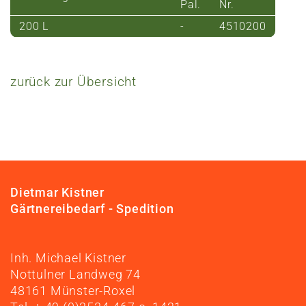
Pal.
Nr.
200 L
-
4510200
zurück zur Übersicht
Dietmar Kistner
Gärtnereibedarf - Spedition
Inh. Michael Kistner
Nottulner Landweg 74
48161 Münster-Roxel