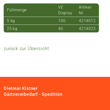
VE
Artikel-
Füllmenge
Display
Nr.
5 kg
100
4214012
25 kg
40
4214025
zurück zur Übersicht
Dietmar Kistner
Gärtnereibedarf - Spedition