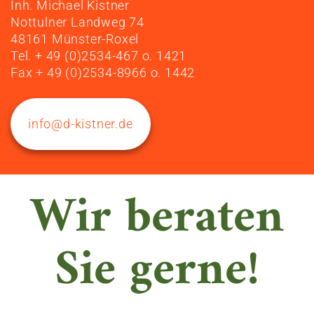
Inh. Michael Kistner
Nottulner Landweg 74
48161 Münster-Roxel
Tel. + 49 (0)2534-467 o. 1421
Fax + 49 (0)2534-8966 o. 1442
info@d-kistner.de
Wir beraten
Sie gerne!