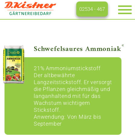
02534 - 467
Na
ei
«
Schwefelsaures Ammoniak
21% Ammoniumstickstoff
Der altbewährte
Langzeitstickstoff. Er versorgt
die Pflanzen gleichmäßig und
langanhaltend mit für das
Wachstum wichtigem
Stickstoff.
Anwendung: Von März bis
September