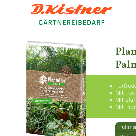
Pla
Pal
Torfred
Mit Ton
Mit Blä
Mit Pre
Füllme