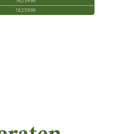
1625999
1625999