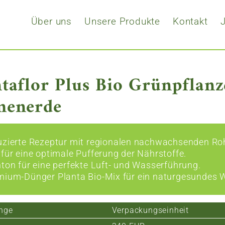
Über uns
Unsere Produkte
Kontakt
ntaflor Plus Bio Grünpflan
menerde
uzierte Rezeptur mit regionalen nachwachsenden Ro
 für eine optimale Pufferung der Nährstoffe.
hton für eine perfekte Luft- und Wasserführung.
mium-Dünger Planta Bio-Mix für ein naturgesundes
nge
Verpackungseinheit