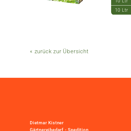
10 Ltr
10 Ltr
« zurück zur Übersicht
Dietmar Kistner
Gärtnereibedarf - Spedition