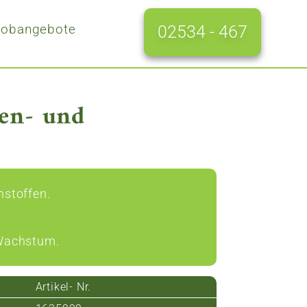
Jobangebote
02534 - 467
zen- und
hstoffen.
 Wachstum.
Artikel- Nr.