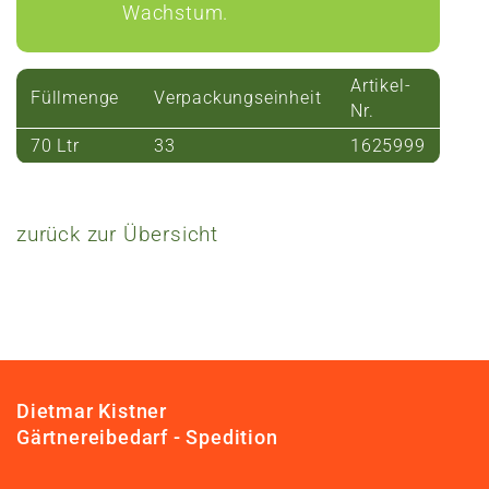
Wachstum.
Artikel-
Füllmenge
Verpackungseinheit
Nr.
70 Ltr
33
1625999
zurück zur Übersicht
Dietmar Kistner
Gärtnereibedarf - Spedition