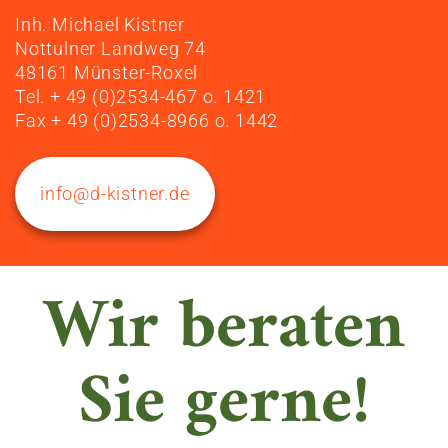
Inh. Michael Kistner
Nottulner Landweg 74
48161 Münster-Roxel
Tel. + 49 (0)2534-467 o. 1421
Fax + 49 (0)2534-8966 o. 1442
info@d-kistner.de
Wir beraten
Sie gerne!