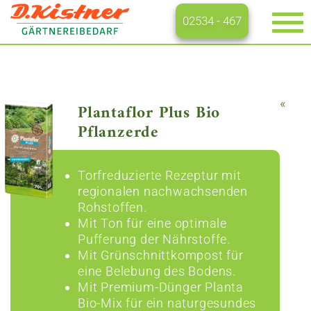
02534 - 467
Na
ei
«
Plantaflor Plus Bio
Pflanzerde
Torfreduzierte Rezeptur mit
regionalen nachwachsenden
Rohstoffen.
Mit Ton für eine optimale
Pufferung der Nährstoffe.
Mit Grünschnittkompost für
eine Belebung des Bodens.
Mit Premium-Dünger Planta
Bio-Mix für ein naturgesundes