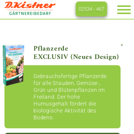
02534 - 467
Na
ei
«
Pflanzerde
EXCLUSIV (Neues Design)
Gebrauchsfertige Pflanzerde
für alle Stauden, Gemüse-,
Grün und Blütenpflanzen im
Freiland. Der hohe
Humusgehalt fördert die
biologische Aktivität des
Bodens.