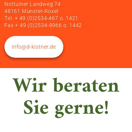
Nottulner Landweg 74
48161 Münster-Roxel
Tel. + 49 (0)2534-467 o. 1421
Fax + 49 (0)2534-8966 o. 1442
info@d-kistner.de
Wir beraten
Sie gerne!