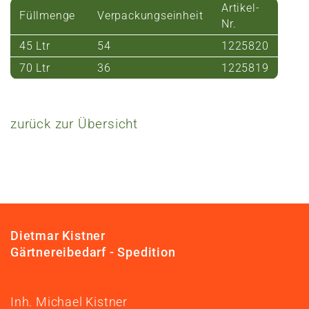
Artikel-
Füllmenge
Verpackungseinheit
Nr.
45 Ltr
54
1225820
70 Ltr
36
1225819
zurück zur Übersicht
Dietmar Kistner
Gärtnereibedarf - Spedition
Inh. Michael Kistner