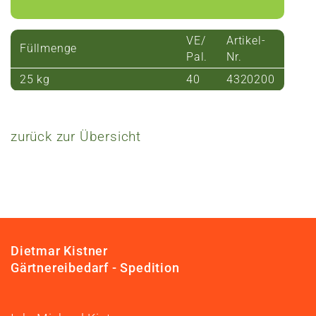
VE/
Artikel-
Füllmenge
Pal.
Nr.
25 kg
40
4320200
zurück zur Übersicht
Dietmar Kistner
Gärtnereibedarf - Spedition