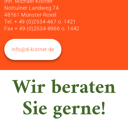
Inh. Michael Kistner
Nottulner Landweg 74
48161 Münster-Roxel
Tel. + 49 (0)2534-467 o. 1421
Fax + 49 (0)2534-8966 o. 1442
info@d-kistner.de
Wir beraten
Sie gerne!