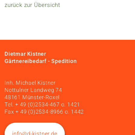
zurück zur Übersicht
Dietmar Kistner
Gärtnereibedarf - Spedition
Inh. Michael Kistner
Nottulner Landweg 74
48161 Münster-Roxel
Tel. + 49 (0)2534-467 o. 1421
Fax + 49 (0)2534-8966 o. 1442
info@d-kistner.de