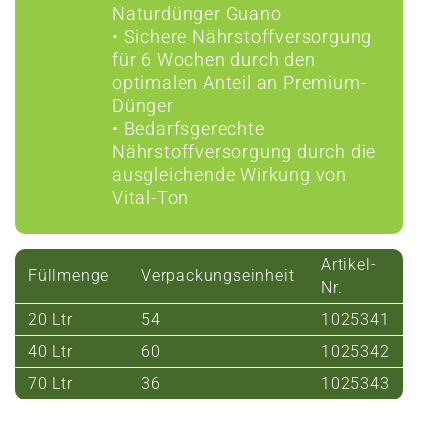
Naturdünger Guano
• Sichere Nährstoffversorgung
für 6 Wochen durch den
optimalen Anteil an Premium-
Dünger
• Bedarfsgerechte
Nährstoffversorgung durch die
ausgleichende Wirkung von
Vital-Ton
Artikel-
Füllmenge
Verpackungseinheit
Nr.
20 Ltr
54
1025341
40 Ltr
60
1025342
70 Ltr
36
1025343